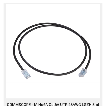
COMMSCOPE - MiNo6A Cat6A UTP 28AWG LSZH 3mt