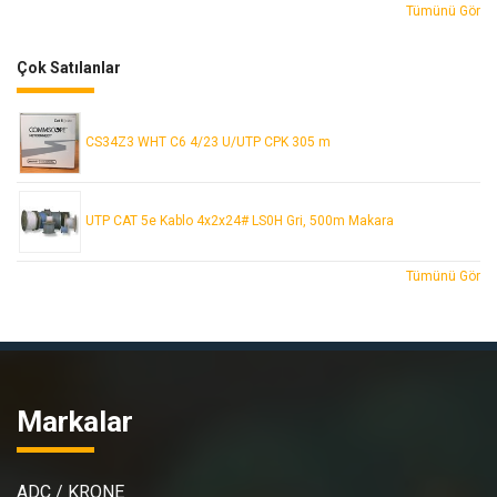
Tümünü Gör
Çok Satılanlar
CS34Z3 WHT C6 4/23 U/UTP CPK 305 m
UTP CAT 5e Kablo 4x2x24# LS0H Gri, 500m Makara
Tümünü Gör
Markalar
ADC / KRONE