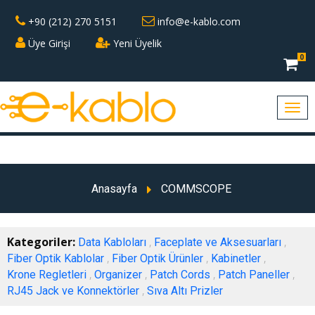
+90 (212) 270 5151
info@e-kablo.com
Üye Girişi
Yeni Üyelik
0
Anasayfa
COMMSCOPE
Kategoriler:
,
,
Data Kabloları
Faceplate ve Aksesuarları
,
,
,
Fiber Optik Kablolar
Fiber Optik Ürünler
Kabinetler
,
,
,
,
Krone Regletleri
Organizer
Patch Cords
Patch Paneller
,
RJ45 Jack ve Konnektörler
Sıva Altı Prizler