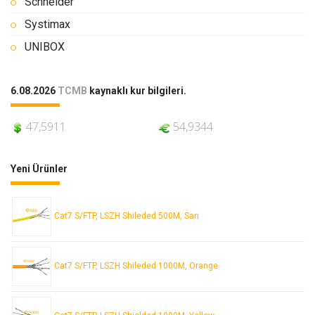
Schneider
Systimax
UNIBOX
6.08.2026
TCMB
kaynaklı kur bilgileri.
47,5911
54,9344
Yeni Ürünler
Cat7 S/FTP, LSZH Shileded 500M, Sarı
Cat7 S/FTP, LSZH Shileded 1000M, Orange