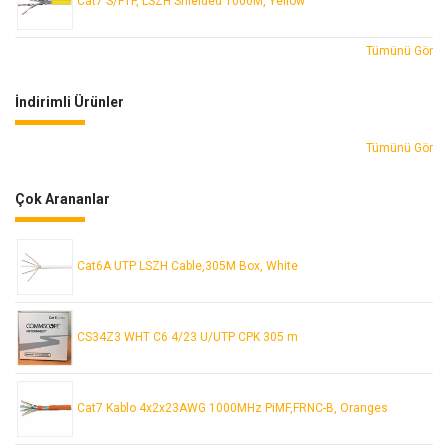
Cat7 S/FTP, LSZH Shielded 1000M, Yellow
Tümünü Gör
İndirimli Ürünler
Tümünü Gör
Çok Arananlar
Cat6A UTP LSZH Cable,305M Box, White
CS34Z3 WHT C6 4/23 U/UTP CPK 305 m
Cat7 Kablo 4x2x23AWG 1000MHz PiMF,FRNC-B, Oranges