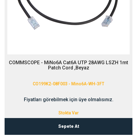
COMMSCOPE - MiNo6A Cat6A UTP 28AWG LSZH 1mt
Patch Cord ,Beyaz
CO199K2-08F003 - Mino6A-WH-3FT
Fiyatları görebilmek için üye olmalısınız.
Stokta Var
Sepete At