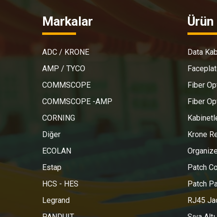
Markalar
Ürün 
ADC / KRONE
Data Kab
AMP / TYCO
Faceplat
COMMSCOPE
Fiber Op
COMMSCOPE -AMP
Fiber Op
CORNING
Kabinetl
Diğer
Krone Re
ECOLAN
Organize
Estap
Patch C
HCS - HES
Patch Pa
Legrand
RJ45 Jac
PANDUIT
Sıva Altı