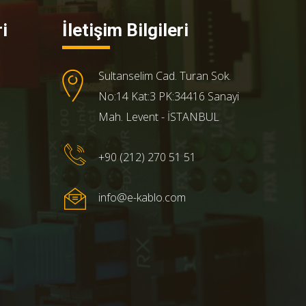
i
İletişim Bilgileri
Sultanselim Cad. Turan Sok.
No:14 Kat:3 PK:34416 Sanayi
Mah. Levent - İSTANBUL
+90 (212) 270 51 51
info@e-kablo.com