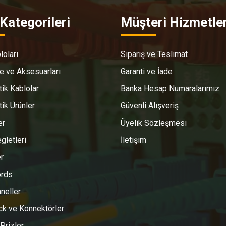
Kategorileri
Müşteri Hizmetler
loları
Sipariş ve Teslimat
e ve Aksesuarları
Garanti ve İade
tik Kablolar
Banka Hesap Numaralarımız
tik Ürünler
Güvenli Alışveriş
er
Üyelik Sözleşmesi
gletleri
İletişim
r
ords
neller
k ve Konnektörler
 Prizler