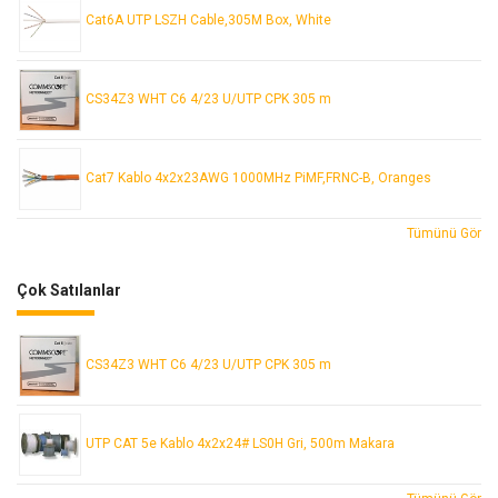
Cat6A UTP LSZH Cable,305M Box, White
CS34Z3 WHT C6 4/23 U/UTP CPK 305 m
Cat7 Kablo 4x2x23AWG 1000MHz PiMF,FRNC-B, Oranges
Tümünü Gör
Çok Satılanlar
CS34Z3 WHT C6 4/23 U/UTP CPK 305 m
UTP CAT 5e Kablo 4x2x24# LS0H Gri, 500m Makara