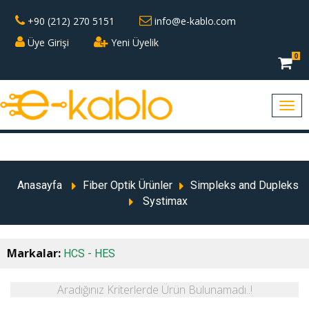
+90 (212) 270 5151
info@e-kablo.com
Üye Girişi
Yeni Üyelik
0
Anasayfa
Fiber Optik Ürünler
Simpleks and Dupleks
Systimax
Markalar:
HCS - HES
Aradığınız Kriterlerde Ürün Bulunamadı..!