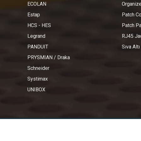
ECOLAN
Organize
Estap
Patch C
HCS - HES
Patch Pa
Legrand
RJ45 Jac
PANDUIT
Sıva Altı
PRYSMIAN / Draka
Schneider
Systimax
UNIBOX
www.e-kablo.com 2021 © Tüm hakları Üniletişim Bilgi