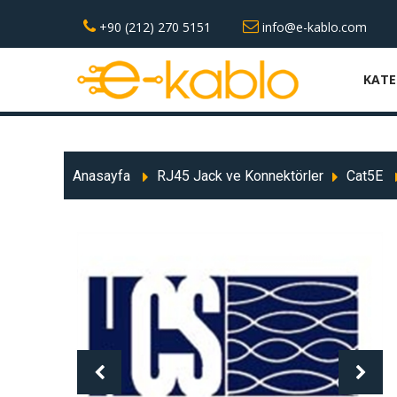
+90 (212) 270 5151
info@e-kablo.com
KATE
Anasayfa
RJ45 Jack ve Konnektörler
Cat5E