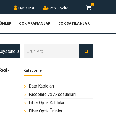
0
Üye Girişi
Yeni Üyelik
RÜNLER
ÇOK ARANANLAR
ÇOK SATILANLAR
Keystone J
ool-
Kategoriler
Data Kabloları
Faceplate ve Aksesuarları
Fiber Optik Kablolar
Fiber Optik Ürünler