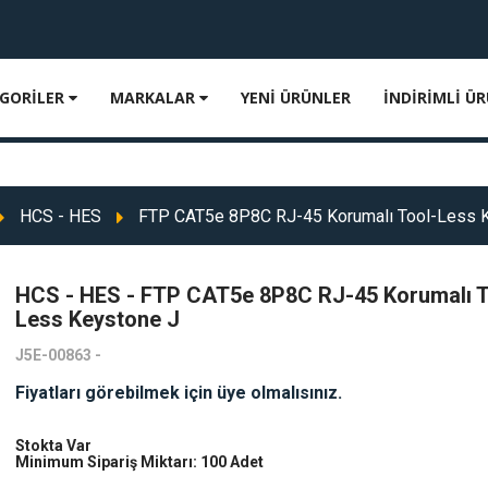
GORİLER
MARKALAR
YENİ ÜRÜNLER
İNDİRİMLİ Ü
HCS - HES
FTP CAT5e 8P8C RJ-45 Korumalı Tool-Less 
HCS - HES - FTP CAT5e 8P8C RJ-45 Korumalı T
Less Keystone J
J5E-00863 -
Fiyatları görebilmek için üye olmalısınız.
Stokta Var
Minimum Sipariş Miktarı: 100 Adet