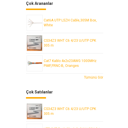
Çok Arananlar
Cat6A UTP LSZH Cable,305M Box,
White
CS34Z3 WHT C6 4/23 U/UTP CPK
305 m
Cat7 Kablo 4x2x23AWG 1000MHz
PiMF,FRNC-B, Oranges
Tümünü Gör
Çok Satılanlar
CS34Z3 WHT C6 4/23 U/UTP CPK
305 m