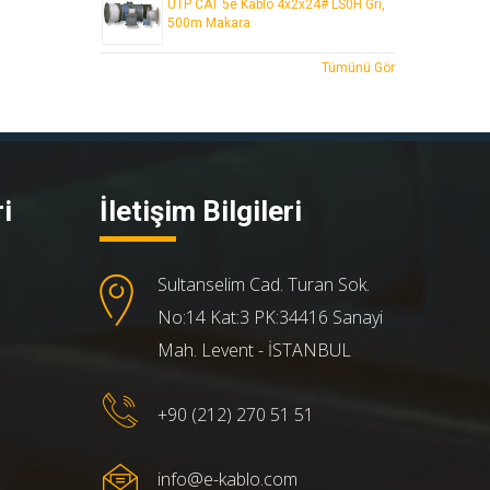
UTP CAT 5e Kablo 4x2x24# LS0H Gri,
500m Makara
Tümünü Gör
i
İletişim Bilgileri
Sultanselim Cad. Turan Sok.
No:14 Kat:3 PK:34416 Sanayi
Mah. Levent - İSTANBUL
+90 (212) 270 51 51
info@e-kablo.com