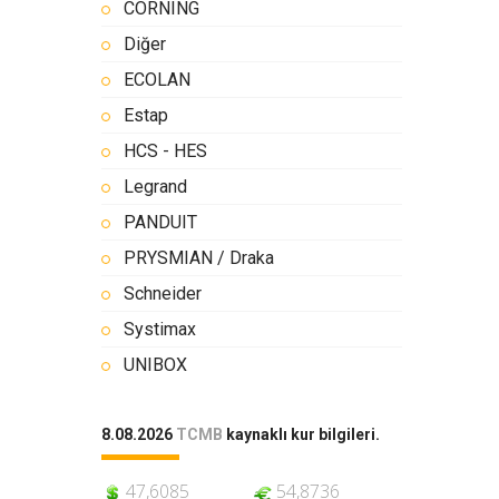
CORNING
Diğer
ECOLAN
Estap
HCS - HES
Legrand
PANDUIT
PRYSMIAN / Draka
Schneider
Systimax
UNIBOX
8.08.2026
TCMB
kaynaklı kur bilgileri.
47,6085
54,8736