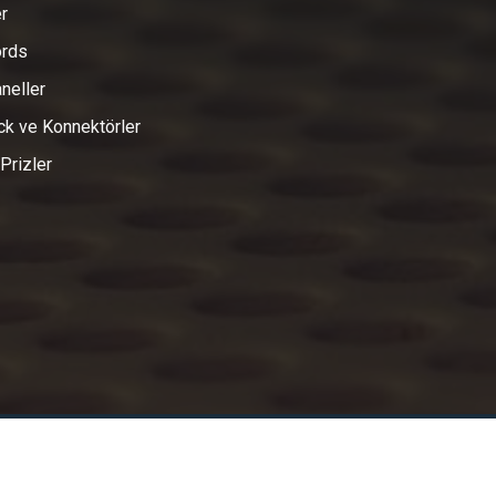
r
ords
neller
k ve Konnektörler
 Prizler
sayar ve Elektrik Sistemleri San. ve Tic. Ltd. Sti. ne aittir.